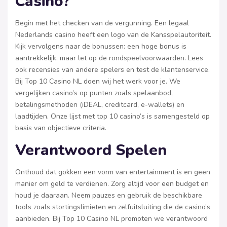
Casino?
Begin met het checken van de vergunning. Een legaal
Nederlands casino heeft een logo van de Kansspelautoriteit.
Kijk vervolgens naar de bonussen: een hoge bonus is
aantrekkelijk, maar let op de rondspeelvoorwaarden. Lees
ook recensies van andere spelers en test de klantenservice.
Bij Top 10 Casino NL doen wij het werk voor je. We
vergelijken casino’s op punten zoals spelaanbod,
betalingsmethoden (iDEAL, creditcard, e-wallets) en
laadtijden. Onze lijst met top 10 casino’s is samengesteld op
basis van objectieve criteria.
Verantwoord Spelen
Onthoud dat gokken een vorm van entertainment is en geen
manier om geld te verdienen. Zorg altijd voor een budget en
houd je daaraan. Neem pauzes en gebruik de beschikbare
tools zoals stortingslimieten en zelfuitsluiting die de casino’s
aanbieden. Bij Top 10 Casino NL promoten we verantwoord