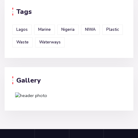
Tags
Lagos
Marine
Nigeria
NIWA
Plastic
Waste
Waterways
Gallery