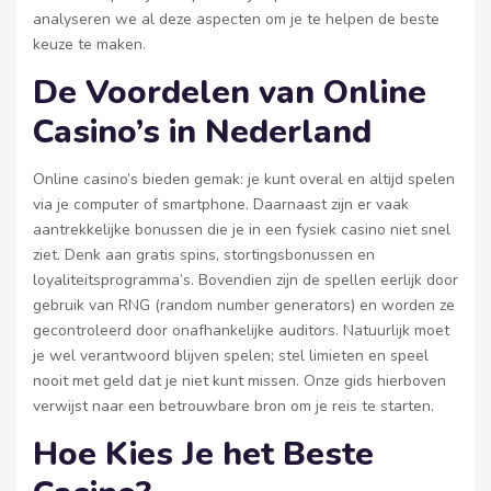
analyseren we al deze aspecten om je te helpen de beste
keuze te maken.
De Voordelen van Online
Casino’s in Nederland
Online casino’s bieden gemak: je kunt overal en altijd spelen
via je computer of smartphone. Daarnaast zijn er vaak
aantrekkelijke bonussen die je in een fysiek casino niet snel
ziet. Denk aan gratis spins, stortingsbonussen en
loyaliteitsprogramma’s. Bovendien zijn de spellen eerlijk door
gebruik van RNG (random number generators) en worden ze
gecontroleerd door onafhankelijke auditors. Natuurlijk moet
je wel verantwoord blijven spelen; stel limieten en speel
nooit met geld dat je niet kunt missen. Onze gids hierboven
verwijst naar een betrouwbare bron om je reis te starten.
Hoe Kies Je het Beste