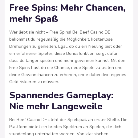
Free Spins: Mehr Chancen,
mehr Spaß
Wer liebt sie nicht – Free Spins! Bei Beef Casino DE
bekommst du regelmäßig die Möglichkeit, kostenlose
Drehungen zu genießen. Egal, ob du ein Neuling bist oder
ein erfahrener Spieler, diese Bonusfunktion sorgt dafür,
dass du länger spielen und mehr gewinnen kannst. Mit den
Free Spins hast du die Chance, neue Spiele zu testen und
deine Gewinnchancen zu erhöhen, ohne dabei dein eigenes
Geld riskieren zu müssen.
Spannendes Gameplay:
Nie mehr Langeweile
Bei Beef Casino DE steht der Spielspaß an erster Stelle. Die
Plattform bietet ein breites Spektrum an Spielen, die dich
stundenlang unterhalten werden. Von klassischen