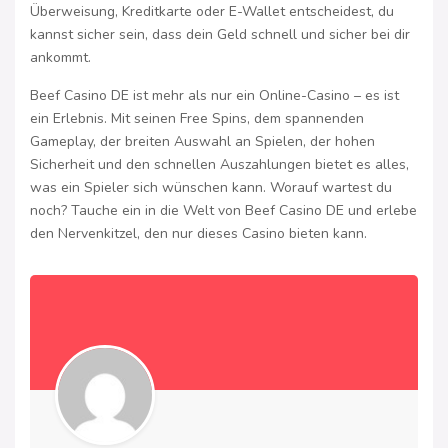
Überweisung, Kreditkarte oder E-Wallet entscheidest, du
kannst sicher sein, dass dein Geld schnell und sicher bei dir
ankommt.
Beef Casino DE ist mehr als nur ein Online-Casino – es ist
ein Erlebnis. Mit seinen Free Spins, dem spannenden
Gameplay, der breiten Auswahl an Spielen, der hohen
Sicherheit und den schnellen Auszahlungen bietet es alles,
was ein Spieler sich wünschen kann. Worauf wartest du
noch? Tauche ein in die Welt von Beef Casino DE und erlebe
den Nervenkitzel, den nur dieses Casino bieten kann.